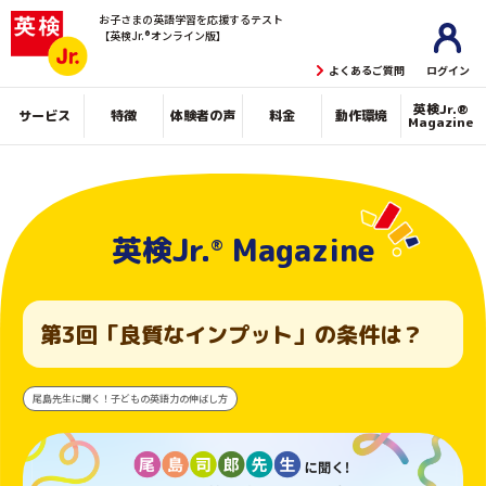
お子さまの英語学習を
応援するテスト
【英検Jr.®オンライン版】
よくあるご質問
ログイン
英検Jr.®
個人のご利用
サービス
特徴
体験者の声
料金
動作環境
Magazine
ログイン
グループのご利用
英検Jr.
Magazine
ログイン
®︎
管理者の方
第3回「良質なインプット」の条件は？
尾島先生に聞く！子どもの英語力の伸ばし方