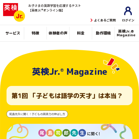
お子さまの英語学習を
応援するテスト
【英検Jr.®オンライン版】
よくあるご質問
ログイン
英検Jr.®
個人のご利用
サービス
特徴
体験者の声
料金
動作環境
Magazine
ログイン
グループのご利用
英検Jr.
Magazine
ログイン
®︎
管理者の方
第1回 「子どもは語学の天才」は本当？
尾島先生に聞く！子どもの英語力の伸ばし方